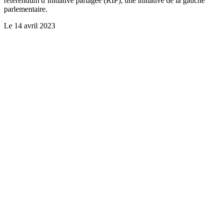
référendum d’initiative partagée (RIP), une initiative de la gauche
parlementaire.
Le
14 avril 2023