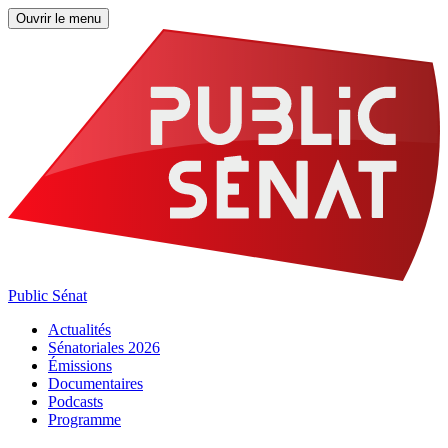
Ouvrir le menu
Public Sénat
Actualités
Sénatoriales 2026
Émissions
Documentaires
Podcasts
Programme