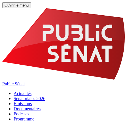
Ouvrir le menu
Public Sénat
Actualités
Sénatoriales 2026
Émissions
Documentaires
Podcasts
Programme