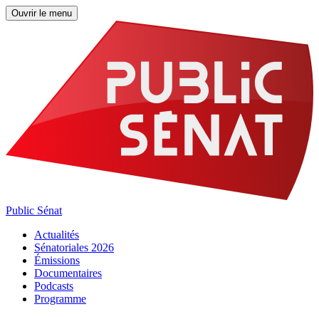
Ouvrir le menu
Public Sénat
Actualités
Sénatoriales 2026
Émissions
Documentaires
Podcasts
Programme