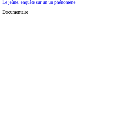
Le jeûne, enquête sur un un phénomène
Documentaire