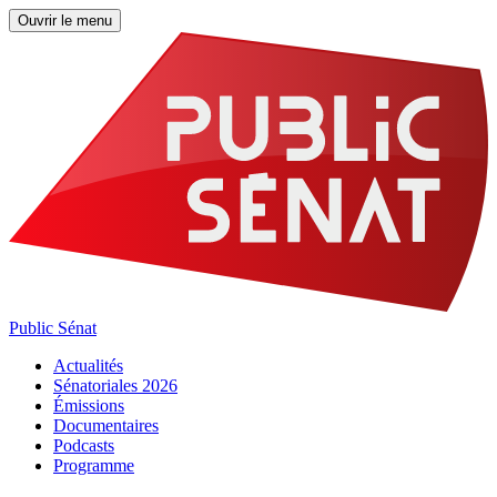
Ouvrir le menu
Public Sénat
Actualités
Sénatoriales 2026
Émissions
Documentaires
Podcasts
Programme