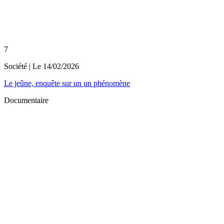
7
Société
| Le
14/02/2026
Le jeûne, enquête sur un un phénomène
Documentaire