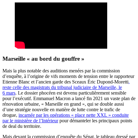
Marseille « au bord du gouffre »
Mais la plus notable des auditions menées par la commission
d’enquête, à l’origine de vifs moments de tension entre le rapporteur
Etienne Blanc et l’ancien garde des Sceaux Éric Dupond-Moretti
,
reste celle des magistrats du tribunal judiciaire de Marseille, le
6 mars
. Le dossier phocéen est devenu particulièrement sensible
pour l’exécutif. Emmanuel Macron a lancé fin 2021 un vaste plan de
rénovation urbaine, « Marseille en grand », qui se double aussi
d’une stratégie nouvelle en matière de lutte contre le trafic de
drogue,
incarnée par les opérations « place nette XXL » conduite
par le ministère de l’Intérieur
pour démanteler les principaux points
de deal du territoire.
Mais devant la commission d’enquête du Sénat, le tableau dressé par