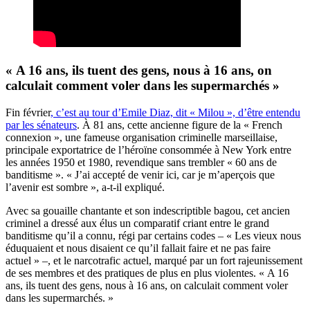
«
A 16 ans, ils tuent des gens, nous à 16 ans, on
calculait comment voler dans les supermarchés »
Fin février
, c’est au tour d’Emile Diaz, dit « Milou », d’être entendu
par les sénateurs
. À 81 ans, cette ancienne figure de la « French
connexion », une fameuse organisation criminelle marseillaise,
principale exportatrice de l’héroïne consommée à New York entre
les années 1950 et 1980, revendique sans trembler « 60 ans de
banditisme ». « J’ai accepté de venir ici, car je m’aperçois que
l’avenir est sombre », a-t-il expliqué.
Avec sa gouaille chantante et son indescriptible bagou, cet ancien
criminel a dressé aux élus un comparatif criant entre le grand
banditisme qu’il a connu, régi par certains codes – « Les vieux nous
éduquaient et nous disaient ce qu’il fallait faire et ne pas faire
actuel » –, et le narcotrafic actuel, marqué par un fort rajeunissement
de ses membres et des pratiques de plus en plus violentes. « A 16
ans, ils tuent des gens, nous à 16 ans, on calculait comment voler
dans les supermarchés. »