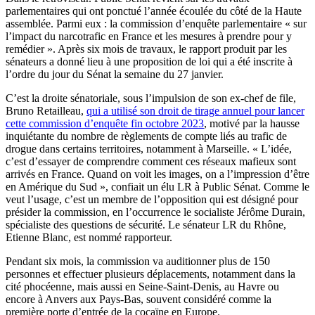
parlementaires qui ont ponctué l’année écoulée du côté de la Haute
assemblée. Parmi eux : la commission d’enquête parlementaire « sur
l’impact du narcotrafic en France et les mesures à prendre pour y
remédier ». Après six mois de travaux, le rapport produit par les
sénateurs a donné lieu à une proposition de loi qui a été inscrite à
l’ordre du jour du Sénat la semaine du 27 janvier.
C’est la droite sénatoriale, sous l’impulsion de son ex-chef de file,
Bruno Retailleau,
qui a utilisé son droit de tirage annuel pour lancer
cette commission d’enquête fin octobre 2023
, motivé par la hausse
inquiétante du nombre de règlements de compte liés au trafic de
drogue dans certains territoires, notamment à Marseille. « L’idée,
c’est d’essayer de comprendre comment ces réseaux mafieux sont
arrivés en France. Quand on voit les images, on a l’impression d’être
en Amérique du Sud », confiait un élu LR à Public Sénat. Comme le
veut l’usage, c’est un membre de l’opposition qui est désigné pour
présider la commission, en l’occurrence le socialiste Jérôme Durain,
spécialiste des questions de sécurité. Le sénateur LR du Rhône,
Etienne Blanc, est nommé rapporteur.
Pendant six mois, la commission va auditionner plus de 150
personnes et effectuer plusieurs déplacements, notamment dans la
cité phocéenne, mais aussi en Seine-Saint-Denis, au Havre ou
encore à Anvers aux Pays-Bas, souvent considéré comme la
première porte d’entrée de la cocaïne en Europe.