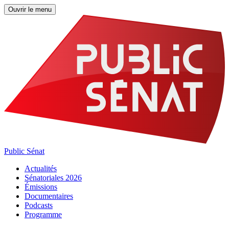
Ouvrir le menu
Public Sénat
Actualités
Sénatoriales 2026
Émissions
Documentaires
Podcasts
Programme