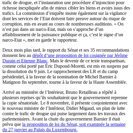
trafic de drogue, et l’instauration une procédure d’injonction pour
richesse inexpliquée afin de mieux cibler les biens et avoirs issus des
trafics. La commission d’enquête insiste également sur la vigilance
dont les services de l’Etat doivent faire preuve autour du risque de
corruption, mis en avant au cours de nombreuses auditions. « On
n’est pas dans un narco-Etat, mais on s’approche d’un
affaiblissement de la puissance publique et ça, c’est le signe d’un
narco-Etat », met en garde le rapporteur.
Deux mois plus tard, le rapport du Sénat et ses 35 recommandations
donnent lieu au
dépôt d’une proposition de loi cosignée par Jérôme
Durain et Etienne Blanc
. Mais le devenir de ce texte transpartisan,
comme celui porté par Éric Dupond-Moretti, est mis en suspens par
la dissolution du 9 juin. Le rapprochement des LR et du camp
présidentiel, à la faveur de la nomination de Michel Barnier à
Matignon fin septembre, tourne à la faveur de la Haute Assemblée.
Arrivé au ministère de l’Intérieur, Bruno Retailleau a répété à
plusieurs reprises qu’ils souhaitaient que le gouvernement reprenne
la copie sénatoriale. Le 8 novembre, il présente conjointement avec
le nouveau ministre de l’Intérieur, Didier Migaud, un plan de lutte
contre le trafic de drogue qui puise largement dans les travaux des
parlementaires. Avant la chute du gouvernement Barnier il était
prévu que
la proposition de loi du Sénat, soit examinée la semaine
du 27 janvier au Palais du Luxembourg.