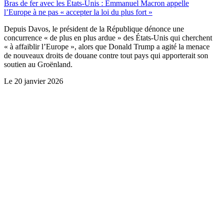
Bras de fer avec les États-Unis : Emmanuel Macron appelle
l’Europe à ne pas « accepter la loi du plus fort »
Depuis Davos, le président de la République dénonce une
concurrence « de plus en plus ardue » des États-Unis qui cherchent
« à affaiblir l’Europe », alors que Donald Trump a agité la menace
de nouveaux droits de douane contre tout pays qui apporterait son
soutien au Groënland.
Le
20 janvier 2026