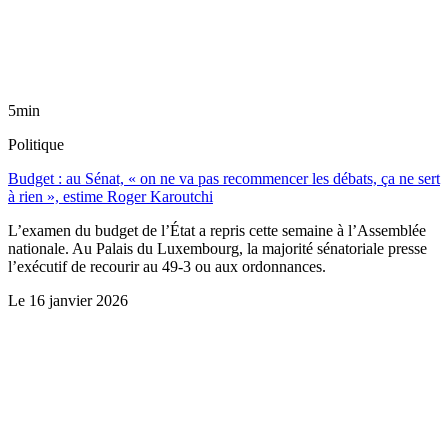
5min
Politique
Budget : au Sénat, « on ne va pas recommencer les débats, ça ne sert
à rien », estime Roger Karoutchi
L’examen du budget de l’État a repris cette semaine à l’Assemblée
nationale. Au Palais du Luxembourg, la majorité sénatoriale presse
l’exécutif de recourir au 49-3 ou aux ordonnances.
Le
16 janvier 2026