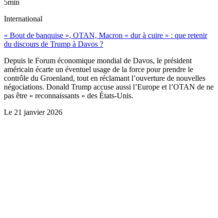
5min
International
« Bout de banquise », OTAN, Macron « dur à cuire » : que retenir
du discours de Trump à Davos ?
Depuis le Forum économique mondial de Davos, le président
américain écarte un éventuel usage de la force pour prendre le
contrôle du Groenland, tout en réclamant l’ouverture de nouvelles
négociations. Donald Trump accuse aussi l’Europe et l’OTAN de ne
pas être « reconnaissants » des États-Unis.
Le
21 janvier 2026