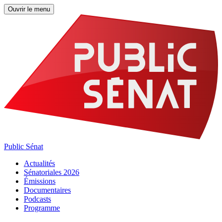
Ouvrir le menu
Public Sénat
Actualités
Sénatoriales 2026
Émissions
Documentaires
Podcasts
Programme