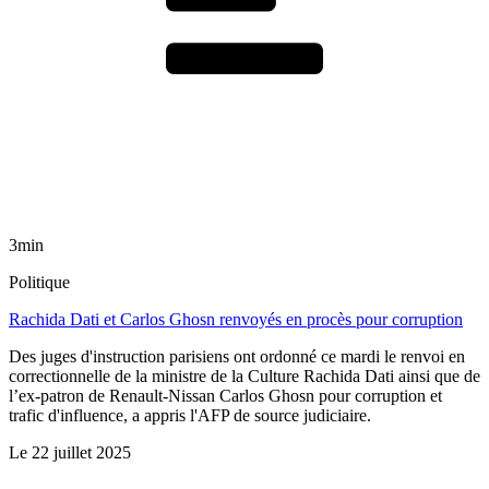
3min
Politique
Rachida Dati et Carlos Ghosn renvoyés en procès pour corruption
Des juges d'instruction parisiens ont ordonné ce mardi le renvoi en
correctionnelle de la ministre de la Culture Rachida Dati ainsi que de
l’ex-patron de Renault-Nissan Carlos Ghosn pour corruption et
trafic d'influence, a appris l'AFP de source judiciaire.
Le
22 juillet 2025