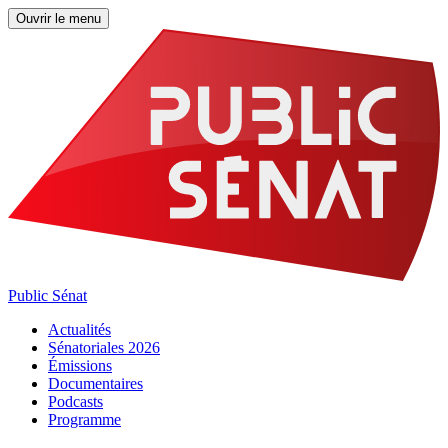
Ouvrir le menu
Public Sénat
Actualités
Sénatoriales 2026
Émissions
Documentaires
Podcasts
Programme