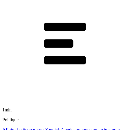
1min
Politique
Affaire Le Scouarnec : Yannick Neuder annonce un texte « pour