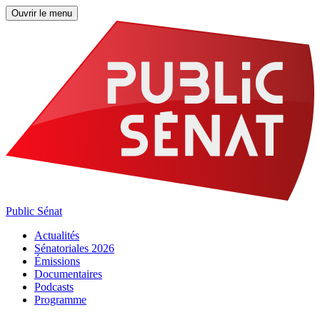
Ouvrir le menu
Public Sénat
Actualités
Sénatoriales 2026
Émissions
Documentaires
Podcasts
Programme