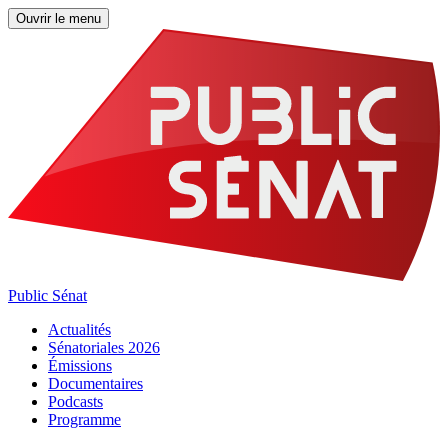
Ouvrir le menu
Public Sénat
Actualités
Sénatoriales 2026
Émissions
Documentaires
Podcasts
Programme