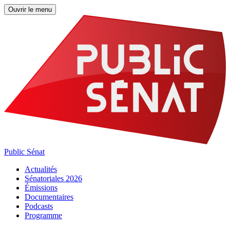
Ouvrir le menu
Public Sénat
Actualités
Sénatoriales 2026
Émissions
Documentaires
Podcasts
Programme