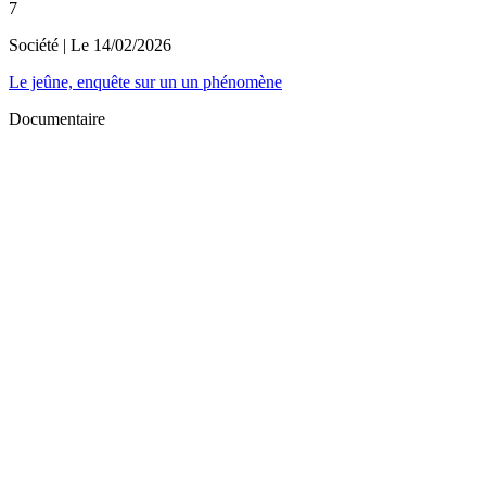
7
Société
| Le
14/02/2026
Le jeûne, enquête sur un un phénomène
Documentaire