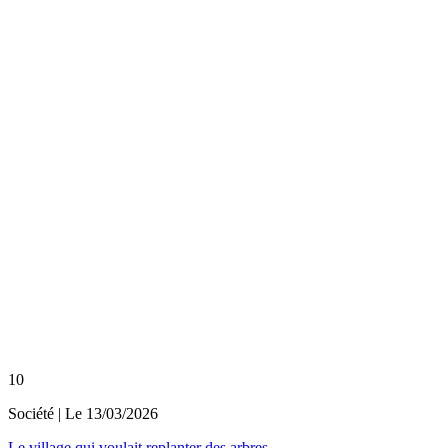
10
Société
| Le
13/03/2026
Le village qui voulait replanter des arbres