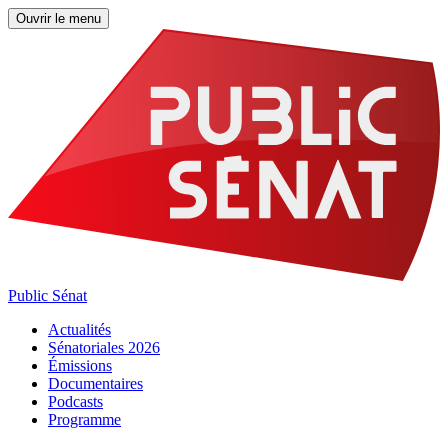
Ouvrir le menu
Public Sénat
Actualités
Sénatoriales 2026
Émissions
Documentaires
Podcasts
Programme