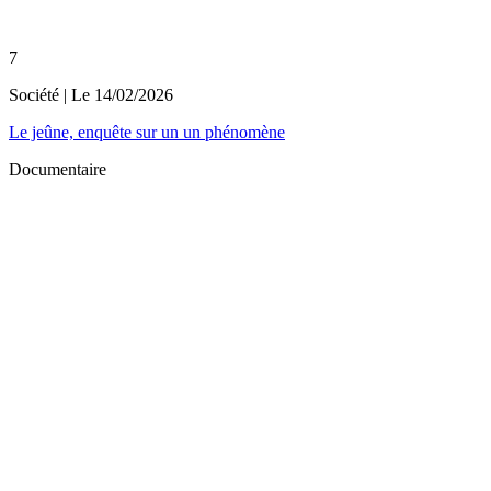
7
Société
| Le
14/02/2026
Le jeûne, enquête sur un un phénomène
Documentaire